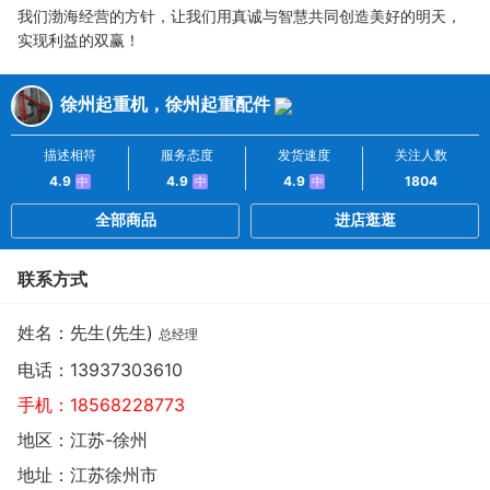
我们渤海经营的方针，让我们用真诚与智慧共同创造美好的明天，
实现利益的双赢！
徐州起重机，徐州起重配件
描述相符
服务态度
发货速度
关注人数
4.9
4.9
4.9
1804
中
中
中
全部商品
进店逛逛
联系方式
姓名：先生(先生)
总经理
电话：
13937303610
手机：
18568228773
地区：江苏-徐州
地址：
江苏徐州市