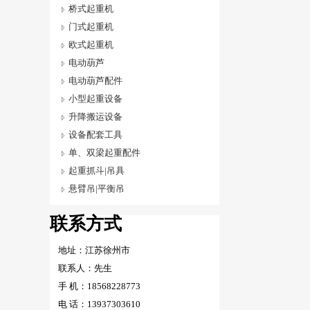
桥式起重机
门式起重机
欧式起重机
电动葫芦
电动葫芦配件
小型起重设备
升降搬运设备
设备配套工具
单、双梁起重配件
起重抓斗|吊具
悬臂吊|平衡吊
联系方式
地址：江苏徐州市
联系人：先生
手 机：18568228773
电 话：13937303610